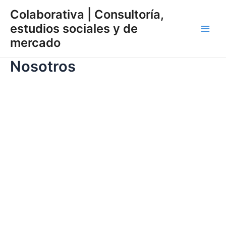
Ir
Colaborativa | Consultoría,
al
estudios sociales y de
contenido
Main
mercado
Men
Nosotros